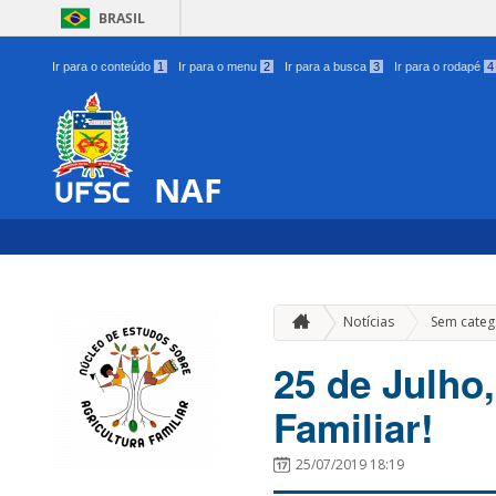
BRASIL
Ir para o conteúdo
1
Ir para o menu
2
Ir para a busca
3
Ir para o rodapé
4
NAF
Notícias
Sem categ
25 de Julho,
Familiar!
25/07/2019 18:19