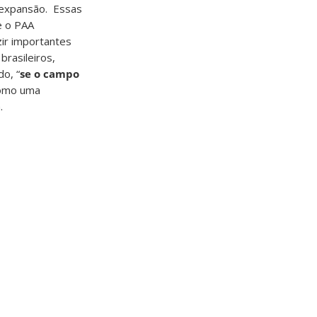
e expansão. Essas
e o PAA
zir importantes
rasileiros,
o, “
s
e o campo
 como uma
.