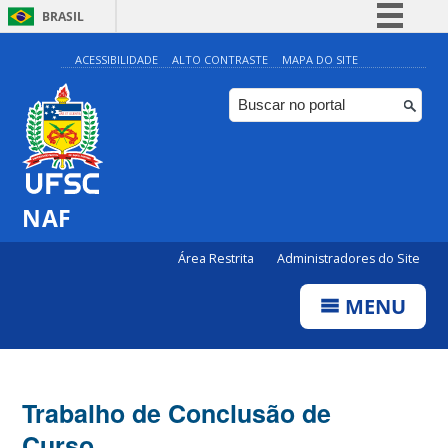
BRASIL
Simplifique!
ACESSIBILIDADE
ALTO CONTRASTE
MAPA DO SITE
Comunica BR
Participe
Acesso à informação
Legislação
NAF
Canais
Área Restrita
Administradores do Site
MENU
Trabalho de Conclusão de
Curso