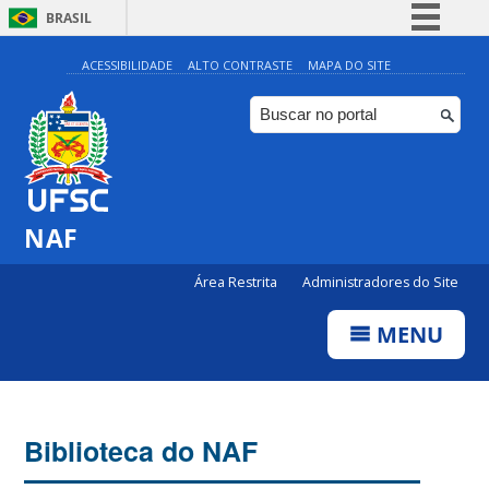
BRASIL
Simplifique!
ACESSIBILIDADE
ALTO CONTRASTE
MAPA DO SITE
Comunica BR
Participe
Acesso à informação
Legislação
NAF
Canais
Área Restrita
Administradores do Site
MENU
Biblioteca do NAF